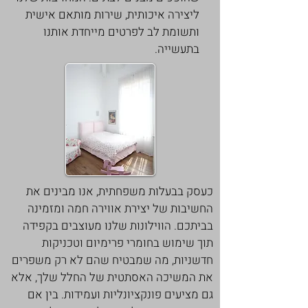
ליצירה איכותית, שירות מותאם אישית
ותשומת לב לפרטים מייחדת אותנו
בתעשייה.
כעסק בבעלות משפחתית, אנו מבינים את
החשיבות של יצירת אווירה חמה ומזמינה
בביתכם. הווילונות שלנו מעוצבים בקפידה
תוך שימוש בחומרי פרימיום וטכניקות
חדשניות, מה שמבטיח שהם לא רק משפרים
את המשיכה האסתטית של החלל שלך, אלא
גם מציעים פונקציונליות ועמידות. בין אם